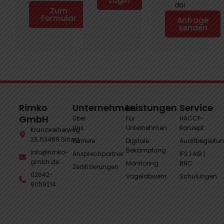
Login
da!
Zum
Formular
Anfrage
senden
Rimko
Unternehmen
Leistungen
Service
GmbH
Über
Für
HACCP-
Uns
Unternehmen
Konzept
Kranzweiherweg
23, 53489 Sinzig
Karriere
Digitale
Auditbegleitu
Bekämpfung
info@rimko-
Ansprechpartner
IFS | AIB |
gmbh.de
Monitoring
BRC
Zertifizierungen
02642-
Vogelabwehr
Schulungen
9059214