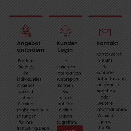
Angebot
Kunden
Kontakt
anfordern
Login
Kontaktieren
Sie uns
Fordern
In
für
Sie jetzt
unserem
schnelle
Ihr
interaktiven
Unterstützung,
individuelles
Webreport
individuelle
Angebot
können
Angebote
an und
Sie
oder
sichern
direkt
weitere
Sie sich
auf Ihre
Informationen.
maßgeschneiderte
Online
Wir sind
Lösungen
Daten
gerne
für Ihre
zugreifen.
für Sie
Schädlingsbekämpfung.