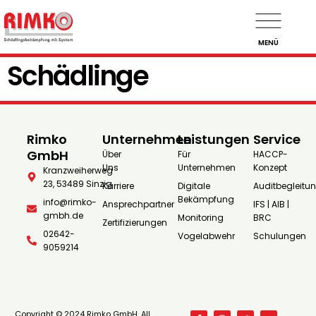
MENÜ
Schädlinge
Rimko
Unternehmen
Leistungen
Service
GmbH
Über
Für
HACCP-
Uns
Unternehmen
Konzept
Kranzweiherweg
23, 53489 Sinzig
Karriere
Digitale
Auditbegleitu
Bekämpfung
info@rimko-
Ansprechpartner
IFS | AIB |
gmbh.de
Monitoring
BRC
Zertifizierungen
02642-
Vogelabwehr
Schulungen
9059214
Copyright © 2024 Rimko GmbH, All