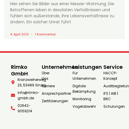
Hier sehen Sie Bilder aus einer Messie-Wohnung. Die
Betroffenen leben in desolaten Verhältnissen und
fühlen sich außerstande, ihre Lebensverhältnisse zu
ändern. Ein solcher Unrat führt
4. April 2012
1 Kommentar
Rimko
Unternehmen
Leistungen
Service
GmbH
Über
Für
HACCP-
Uns
Unternehmen
Konzept
Kranzweiherweg
23, 53489 Sinzig
Karriere
Digitale
Auditbegleitu
Bekämpfung
info@rimko-
Ansprechpartner
IFS | AIB |
gmbh.de
Monitoring
BRC
Zertifizierungen
02642-
Vogelabwehr
Schulungen
9059214