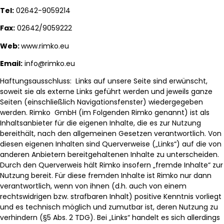
Tel:
02642-9059214
Fax:
02642/9059222
Web:
www.rimko.eu
Email:
info@rimko.eu
Haftungsausschluss: Links auf unsere Seite sind erwünscht,
soweit sie als externe Links geführt werden und jeweils ganze
Seiten (einschließlich Navigationsfenster) wiedergegeben
werden. Rimko GmbH (im Folgenden Rimko genannt) ist als
Inhaltsanbieter für die eigenen Inhalte, die es zur Nutzung
bereithält, nach den allgemeinen Gesetzen verantwortlich. Von
diesen eigenen Inhalten sind Querverweise („Links“) auf die von
anderen Anbietern bereitgehaltenen Inhalte zu unterscheiden.
Durch den Querverweis hält Rimko insofern „fremde Inhalte“ zur
Nutzung bereit. Für diese fremden Inhalte ist Rimko nur dann
verantwortlich, wenn von ihnen (d.h. auch von einem
rechtswidrigen bzw. strafbaren Inhalt) positive Kenntnis vorliegt
und es technisch möglich und zumutbar ist, deren Nutzung zu
verhindern (§5 Abs. 2 TDG). Bei „Links“ handelt es sich allerdings