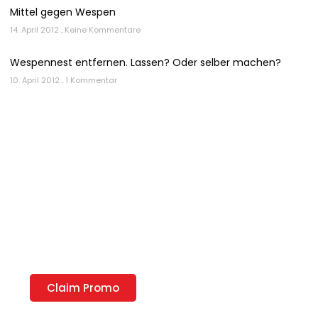
Mittel gegen Wespen
14. April 2012
Keine Kommentare
Wespennest entfernen. Lassen? Oder selber machen?
10. April 2012
1 Kommentar
Discount up to 35% only this month
Lorem ipsum dolor sit amet consectetur adipiscing elit
dolor
Claim Promo