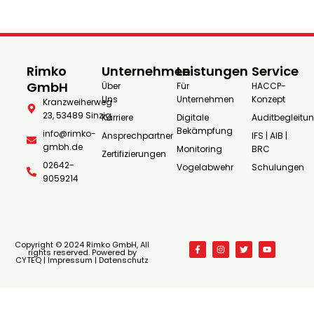
Rimko
Unternehmen
Leistungen
Service
GmbH
Über
Für
HACCP-
Uns
Unternehmen
Konzept
Kranzweiherweg
23, 53489 Sinzig
Karriere
Digitale
Auditbegleitu
Bekämpfung
info@rimko-
Ansprechpartner
IFS | AIB |
gmbh.de
Monitoring
BRC
Zertifizierungen
02642-
Vogelabwehr
Schulungen
9059214
Copyright © 2024 Rimko GmbH, All
rights reserved. Powered by
CYTEQ |
Impressum
|
Datenschutz